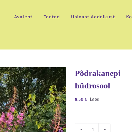
Avaleht
Tooted
Usinast Aednikust
Ko
Põdrakanepi
hüdrosool
8,50
€
Laos