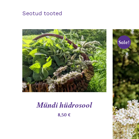
Seotud tooted
Sale!
LISA KORVI
/
QUICK VIEW
LISA 
Mündi hüdrosool
8,50
€