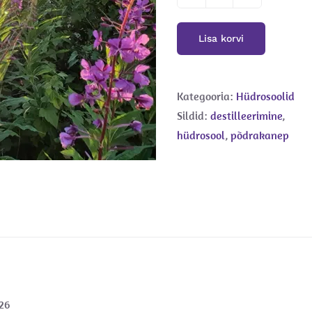
Põdrakanepi
hüdrosool
Lisa korvi
kogus
Kategooria:
Hüdrosoolid
Sildid:
destilleerimine
,
hüdrosool
,
põdrakanep
26