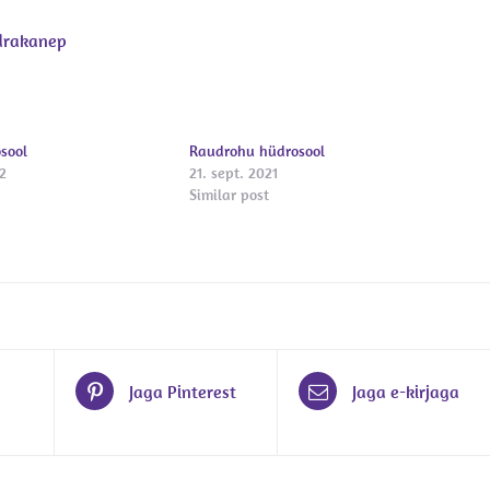
drakanep
osool
Raudrohu hüdrosool
2
21. sept. 2021
Similar post
Jaga Pinterest
Jaga e-kirjaga