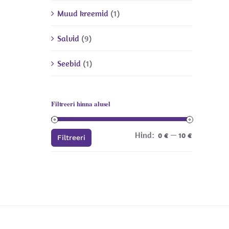
Muud kreemid
(1)
Salvid
(9)
Seebid
(1)
Filtreeri hinna alusel
Hind:
—
Minimaal
Maksimaa
0 €
10 €
Filtreeri
hind
hind