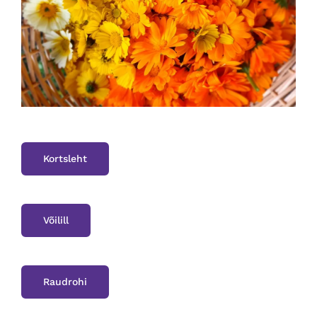
Kortsleht
Võilill
Raudrohi