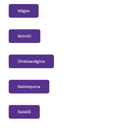
Nõges
Koirohi
Üheksavägine
Naistepuna
Saialill