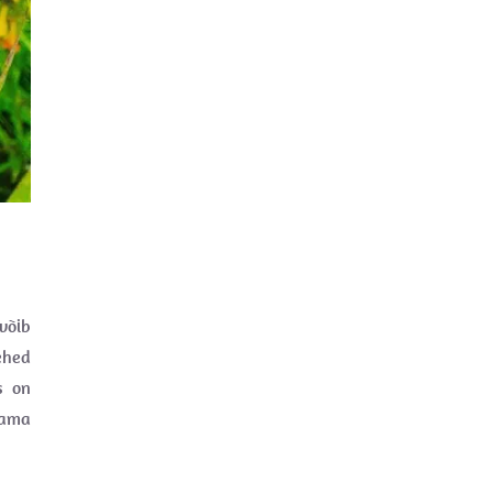
 võib
ehed
s on
vama