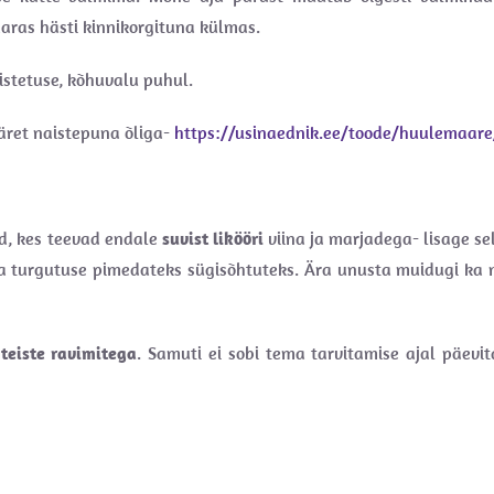
aaras hästi kinnikorgituna külmas.
stetuse, kõhuvalu puhul.
ääret naistepuna õliga-
https://usinaednik.ee/toode/huulemaare
sed, kes teevad endale
suvist likööri
viina ja marjadega- lisage se
ma turgutuse pimedateks sügisõhtuteks. Ära unusta muidugi ka 
 teiste ravimitega
. Samuti ei sobi tema tarvitamise ajal päevit