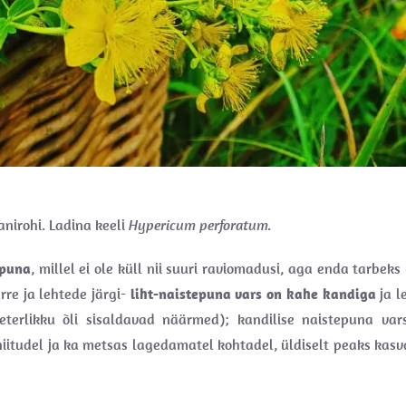
aanirohi. Ladina keeli
Hypericum perforatum.
epuna
, millel ei ole küll nii suuri raviomadusi, aga enda tarbeks
rre ja lehtede järgi-
liht-naistepuna vars on kahe kandiga
ja l
eeterlikku õli sisaldavad näärmed); kandilise naistepuna var
 niitudel ja ka metsas lagedamatel kohtadel, üldiselt peaks kas