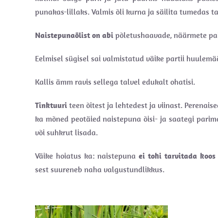
punakas-lillaks. Valmis õli kurna ja säilita tumedas t
Naistepunaõlist on abi
põletushaavade, näärmete pai
Eelmisel sügisel sai valmistatud väike partii huulem
Kallis ämm ravis sellega talvel edukalt ohatisi.
Tinktuuri
teen õitest ja lehtedest ja viinast. Perenai
ka mõned peotäied naistepuna õisi- ja saategi pari
või suhkrut lisada.
Väike hoiatus ka: naistepuna
ei tohi tarvitada koos
sest suureneb naha valgustundlikkus.