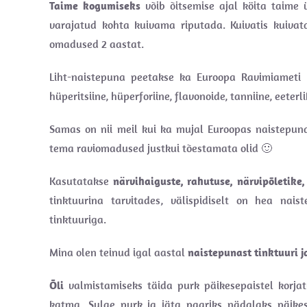
Taime kogumiseks
võib õitsemise ajal köita taime
varajatud kohta kuivama riputada. Kuivatis kuivat
omadused 2 aastat.
Liht-naistepuna peetakse ka Euroopa Ravimiameti 
hüperitsiine, hüperforiine, flavonoide, tanniine, eeterl
Samas on nii meil kui ka mujal Euroopas naistepu
tema raviomadused justkui tõestamata olid 🙂
Kasutatakse
närvihaiguste, rahutuse, närvipõletik
tinktuurina tarvitades, välispidiselt on hea nai
tinktuuriga.
Mina olen teinud igal aastal
naistepunast tinktuuri j
Õli
valmistamiseks täida purk päikesepaistel korjatu
katma. Sulge purk ja jäta paariks nädalaks päike