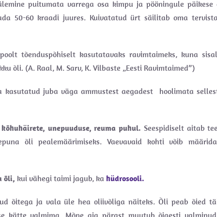
 ülemine puitumata varrega osa kimpu ja pööningule päikese 
ada 50-60 kraadi juures. Kuivatatud ürt säilitab oma tervist
poolt tõenduspõhiselt kasutatavaks ravimtaimeks, kuna sisa
ikku õli. (A. Raal, M. Sarv, K. Vilbaste „Eesti Ravimtaimed”)
na kasutatud juba väga ammustest aegadest hoolimata sellest
e, kõhuhäirete, unepuuduse, reuma puhul.
Seespidiselt aitab te
stepuna õli pealemäärimiseks. Vaevavaid kohti võib määrid
a õli,
kui vähegi taimi jagub, ka
hüdrosooli.
d õitega ja vala üle hea oliivõliga näiteks. Õli peab õied täi
se kätte valmima. Mõne aja pärast muutub õigesti valminud