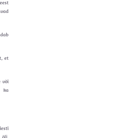
eest
avad
ldab
, et
e või
a ka
esti
 õli