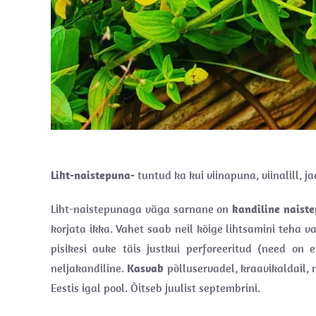
Liht-naistepuna-
tuntud ka kui viinapuna, viinalill, j
Liht-naistepunaga väga sarnane on
kandiline naist
korjata ikka. Vahet saab neil kõige lihtsamini teha va
pisikesi auke täis justkui perforeeritud (need on 
neljakandiline.
Kasvab
põlluservadel, kraavikaldail,
Eestis igal pool. Õitseb juulist septembrini.