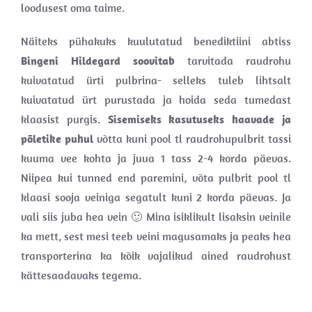
loodusest oma taime.
Näiteks pühakuks kuulutatud benediktiini abtiss
Bingeni Hildegard soovitab
tarvitada raudrohu
kuivatatud ürti pulbrina- selleks tuleb lihtsalt
kuivatatud ürt purustada ja hoida seda tumedast
klaasist purgis.
Sisemiseks kasutuseks haavade ja
põletike puhul
võtta kuni pool tl raudrohupulbrit tassi
kuuma vee kohta ja juua 1 tass 2-4 korda päevas.
Niipea kui tunned end paremini, võta pulbrit pool tl
klaasi sooja veiniga segatult kuni 2 korda päevas. Ja
vali siis juba hea vein 🙂 Mina isiklikult lisaksin veinile
ka mett, sest mesi teeb veini magusamaks ja peaks hea
transporterina ka kõik vajalikud ained raudrohust
kättesaadavaks tegema.