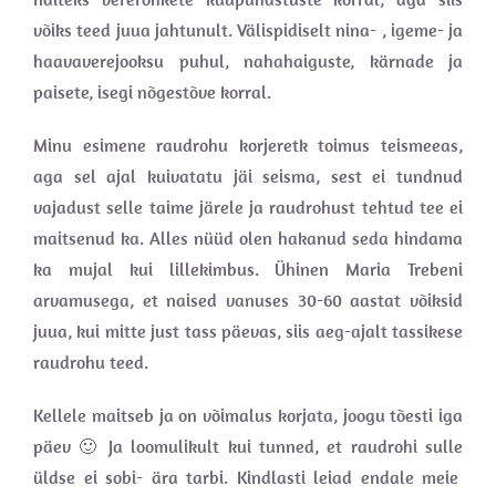
võiks teed juua jahtunult. Välispidiselt nina- , igeme- ja
haavaverejooksu puhul, nahahaiguste, kärnade ja
paisete, isegi nõgestõve korral.
Minu esimene raudrohu korjeretk toimus teismeeas,
aga sel ajal kuivatatu jäi seisma, sest ei tundnud
vajadust selle taime järele ja raudrohust tehtud tee ei
maitsenud ka. Alles nüüd olen hakanud seda hindama
ka mujal kui lillekimbus. Ühinen Maria Trebeni
arvamusega, et naised vanuses 30-60 aastat võiksid
juua, kui mitte just tass päevas, siis aeg-ajalt tassikese
raudrohu teed.
Kellele maitseb ja on võimalus korjata, joogu tõesti iga
päev 🙂 Ja loomulikult kui tunned, et raudrohi sulle
üldse ei sobi- ära tarbi. Kindlasti leiad endale meie