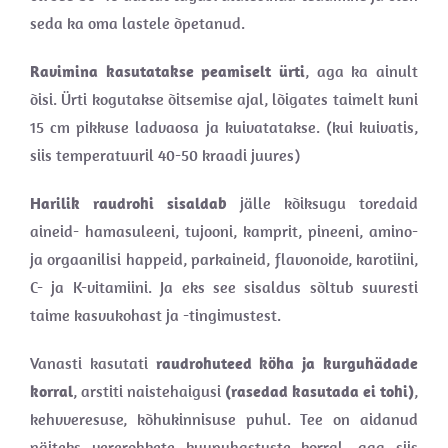
seda ka oma lastele õpetanud.
Ravimina kasutatakse peamiselt ürti
, aga ka ainult
õisi. Ürti kogutakse õitsemise ajal, lõigates taimelt kuni
15 cm pikkuse ladvaosa ja kuivatatakse. (kui kuivatis,
siis temperatuuril 40-50 kraadi juures)
Harilik raudrohi sisaldab
jälle kõiksugu toredaid
aineid- hamasuleeni, tujooni, kamprit, pineeni, amino-
ja orgaanilisi happeid, parkaineid, flavonoide, karotiini,
C- ja K-vitamiini. Ja eks see sisaldus sõltub suuresti
taime kasvukohast ja -tingimustest.
Vanasti kasutati
raudrohuteed köha ja kurguhädade
korral
, arstiti naistehaigusi
(rasedad kasutada ei tohi)
,
kehvveresuse, kõhukinnisuse puhul. Tee on aidanud
näiteks vererohkete kuupuhastuste korral, aga siis