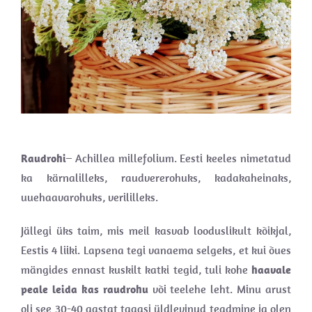
Raudrohi
– Achillea millefolium. Eesti keeles nimetatud
ka kärnalilleks, raudvererohuks, kadakaheinaks,
uuehaavarohuks, verililleks.
Jällegi üks taim, mis meil kasvab looduslikult kõikjal,
Eestis 4 liiki. Lapsena tegi vanaema selgeks, et kui õues
mängides ennast kuskilt katki tegid, tuli kohe
haavale
peale leida kas raudrohu
või teelehe leht. Minu arust
oli see 30-40 aastat tagasi üldlevinud teadmine ja olen