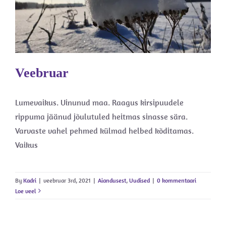
Aiandusest
Uudised
Veebruar
Lumevaikus. Uinunud maa. Raagus kirsipuudele
rippuma jäänud jõulutuled heitmas sinasse sära.
Varvaste vahel pehmed külmad helbed kõditamas.
Vaikus
By
Kadri
|
veebruar 3rd, 2021
|
Aiandusest
,
Uudised
|
0 kommentaari
Loe veel