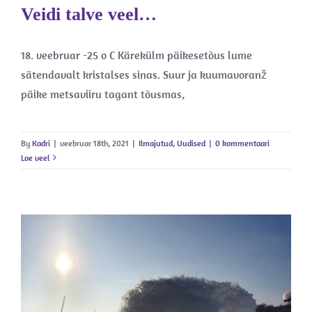
Veidi talve veel…
18. veebruar -25 o C Kärekülm päikesetõus lume
sätendavalt kristalses sinas. Suur ja kuumavoranž
päike metsaviiru tagant tõusmas,
By
Kadri
|
veebruar 18th, 2021
|
Ilmajutud
,
Uudised
|
0 kommentaari
Loe veel
Veebruar