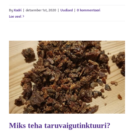
By
Kadri
|
detsember 1st, 2020
|
Uudised
|
0 kommentaari
Loe veel
Miks teha taruvaigutinktuuri?
Ilmajutud
Uudised
Miks teha taruvaigutinktuuri?