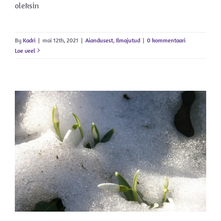
oleksin
By
Kadri
|
mai 12th, 2021
|
Aiandusest
,
Ilmajutud
|
0 kommentaari
Loe veel
Veidi talve veel…
Ilmajutud
Uudised