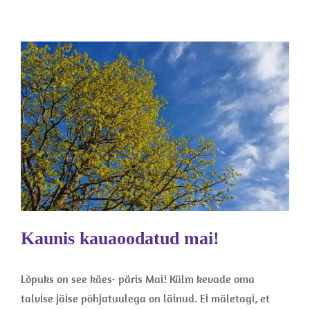
Kaunis kauaoodatud mai!
Aiandusest
Ilmajutud
Kaunis kauaoodatud mai!
Lõpuks on see käes- päris Mai! Külm kevade oma
talvise jäise põhjatuulega on läinud. Ei mäletagi, et