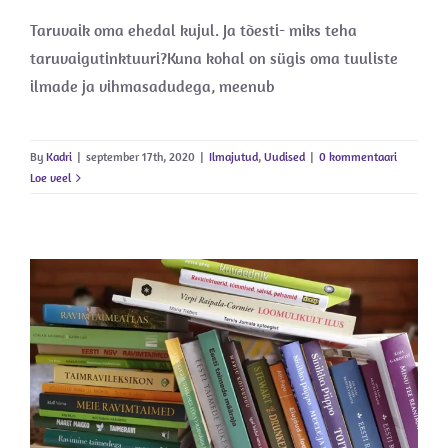
Taruvaik oma ehedal kujul. Ja tõesti- miks teha
taruvaigutinktuuri?Kuna kohal on sügis oma tuuliste
ilmade ja vihmasadudega, meenub
By
Kadri
|
september 17th, 2020
|
Ilmajutud
,
Uudised
|
0 kommentaari
Loe veel
Mida siis lugeda?
Uudised