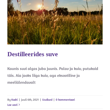
Destilleerides suve
Uudised
Destilleerides suve
Kaunis suvi algas juba juunis. Palav ja kuiv, putukaid
täis. Aia jaoks liiga kuiv, aga eksootiline ja
meeliülendavalt
By
Kadri
|
juuli 6th, 2021
|
Uudised
|
0 kommentaari
Loe veel