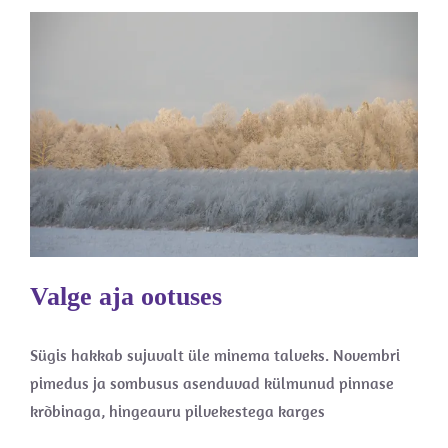
Valge aja ootuses
Uudised
Valge aja ootuses
Sügis hakkab sujuvalt üle minema talveks. Novembri
pimedus ja sombusus asenduvad külmunud pinnase
krõbinaga, hingeauru pilvekestega karges