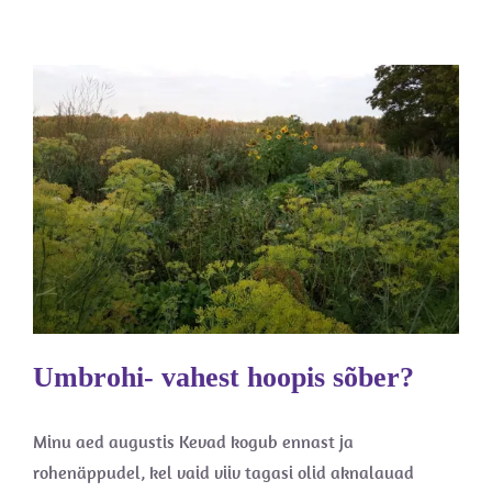
Umbrohi- vahest hoopis sõber?
Aiandusest
Umbrohi- vahest hoopis sõber?
Minu aed augustis Kevad kogub ennast ja
rohenäppudel, kel vaid viiv tagasi olid aknalauad