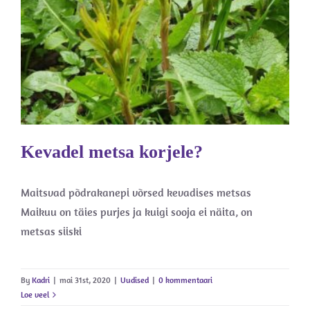
Kevadel metsa korjele?
Uudised
Kevadel metsa korjele?
Maitsvad põdrakanepi võrsed kevadises metsas
Maikuu on täies purjes ja kuigi sooja ei näita, on
metsas siiski
By
Kadri
|
mai 31st, 2020
|
Uudised
|
0 kommentaari
Loe veel