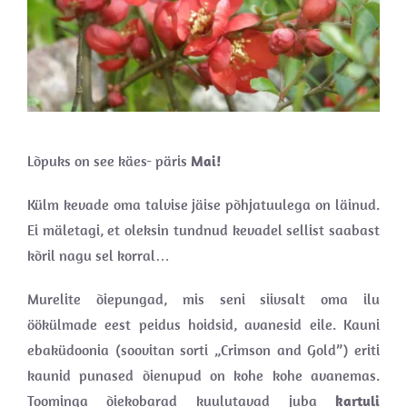
Lõpuks on see käes- päris
Mai!
Külm kevade oma talvise jäise põhjatuulega on läinud.
Ei mäletagi, et oleksin tundnud kevadel sellist saabast
kõril nagu sel korral…
Murelite õiepungad, mis seni siivsalt oma ilu
öökülmade eest peidus hoidsid, avanesid eile. Kauni
ebaküdoonia (soovitan sorti „Crimson and Gold”) eriti
kaunid punased õienupud on kohe kohe avanemas.
Toominga õiekobarad kuulutavad juba
kartuli