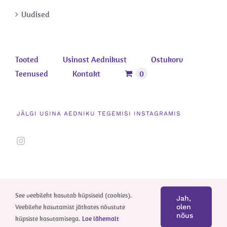
Uudised
Tooted
Usinast Aednikust
Ostukorv
Teenused
Kontakt
0
JÄLGI USINA AEDNIKU TEGEMISI INSTAGRAMIS
See veebileht kasutab küpsiseid (cookies).
Jah,
Veebilehe kasutamist jätkates nõustute
olen
nõus
küpsiste kasutamisega.
Loe lähemalt