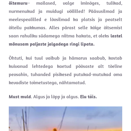
õitemuru
– mailased, valge iminõges, tulikad,
nurmenukud ja muidugi võililled! Pääsusilmad ja
meelespealilled e lõosilmad ka platsis ja peatselt
õiteilu pakkumas. Alles pärast selle kõige õitsemist
saan rahuliku südamega niitma hakata, et oleks
lastel
mõnusam paljaste jalgadega ringi lipata.
Õhtuti, kui tuul vaibub ja hämarus saabub, kostab
kuivanud lehtedega kaetud põõsaste alt tõeline
peosahin, tuhanded pisikesed putukad-mutukad oma
kevadiste toimetustega, nähtamatud.
Must muld
. Algus ja lõpp ja algus.
Elu täis.