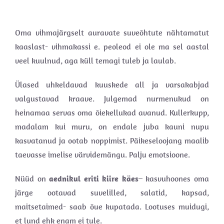
Oma vihmajärgselt auravate suveõhtute nähtamatut
kaaslast- vihmakassi e. peoleod ei ole ma sel aastal
veel kuulnud, aga küll temagi tuleb ja laulab.
Ülased uhkeldavad kuuskede all ja varsakabjad
valgustavad kraave. Julgemad nurmenukud on
heinamaa servas oma õiekellukad avanud. Kullerkupp,
madalam kui muru, on endale juba kauni nupu
kasvatanud ja ootab noppimist. Päikeseloojang maalib
taevasse imelise värvidemängu. Palju emotsioone.
Nüüd on
aednikul eriti kiire käes
– kasvuhoones oma
järge ootavad suvelilled, salatid, kapsad,
maitsetaimed- saab õue kupatada. Lootuses muidugi,
et lund ehk enam ei tule.