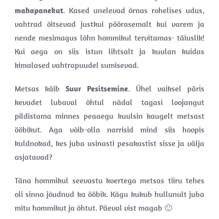
mahapanekut
. Kased unelevad õrnas rohelises udus,
vahtrad õitsevad justkui pöörasemalt kui varem ja
nende mesimagus lõhn hommikul tervitamas- täiuslik!
Kui aega on siis istun lihtsalt ja kuulan kuidas
kimalased vahtrapuudel sumisevad.
Metsas käib
Suur Pesitsemine
. Ühel vaiksel päris
kevadet lubaval õhtul nädal tagasi loojangut
pildistama minnes peaaegu kuulsin kaugelt metsast
ööbikut. Aga võib-olla narrisid mind siis hoopis
kuldnokad, kes juba usinasti pesakastist sisse ja välja
asjatavad?
Täna hommikul seevastu koertega metsas tiiru tehes
oli sinna jõudnud ka ööbik. Kägu kukub hullunult juba
mitu hommikut ja õhtut. Päeval vist magab 🙂