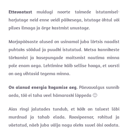
Ettevaatust
muidugi noorte taimede istutamisel-
harjutage neid enne veidi päikesega, istutage õhtul või
pilves ilmaga ja ärge kastmist unustage.
Marjapõõsaste alused on usinamal juba lörtsis naadist
puhtaks söödud ja puudki istutatud. Metsa kannikeste
tärkamist ja kasepungade maitsmist nautima minna
pole enam aega. Lehtimine käib sellise hooga, et varsti
on aeg vihtasid tegema minna.
On alanud energia kogumise aeg
. Päevavalgus sunnib
aeda, töö ei taha veel hämaraski lõppeda 🙂
Aias ringi jalutades tundub, et kõik on talvest läbi
murdnud ja tahab elada. Roosipeenar, rohitud ja
väetatud, näeb juba välja nagu oleks suvel õisi oodata.