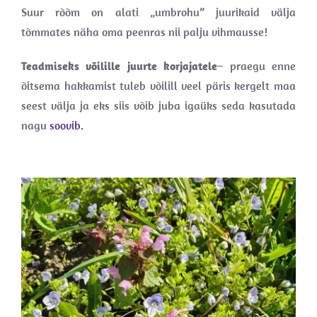
Suur rõõm on alati „umbrohu” juurikaid välja
tõmmates näha oma peenras nii palju vihmausse!
Teadmiseks võilille juurte korjajatele
– praegu enne
õitsema hakkamist tuleb võilill veel päris kergelt maa
seest välja ja eks siis võib juba igaüks seda kasutada
nagu
soovib.