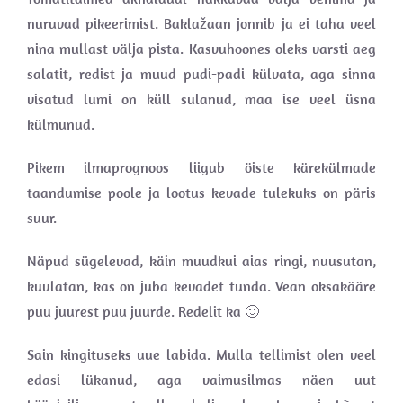
nuruvad pikeerimist. Baklažaan jonnib ja ei taha veel
nina mullast välja pista. Kasvuhoones oleks varsti aeg
salatit, redist ja muud pudi-padi külvata, aga sinna
visatud lumi on küll sulanud, maa ise veel üsna
külmunud.
Pikem ilmaprognoos liigub öiste kärekülmade
taandumise poole ja lootus kevade tulekuks on päris
suur.
Näpud sügelevad, käin muudkui aias ringi, nuusutan,
kuulatan, kas on juba kevadet tunda. Vean oksakääre
puu juurest puu juurde. Redelit ka 🙂
Sain kingituseks uue labida. Mulla tellimist olen veel
edasi lükanud, aga vaimusilmas näen uut