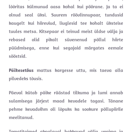
lõõritas külmunud aasa kohal kui pöörane. Ja ta ei
olnud seal üksi. Suurem röövlinnupaar, tundusid
kaugelt kui hiireviud, liuglesid tee kohalt üksteise
tuules metsa. Kitsepaar ei teinud meist üldse välja ja
rebased olid pikalt süvenenud põllul hiirte
püüdmisega, enne kui segajaid märgates eemale
sööstsid.
Päikesetõus
mattus kargesse uttu, mis taeva alla
pilvedeks tõusis.
Päeval kütab päike räästad tilkuma ja lumi annab
sulamisega järjest maad kevadele tagasi. Tänane
pehme kevadvihm oli lõpuks ka sookure põllupiirile
meelitanud.
Tomatitaimed aknalaual hakkavad välja venima ja