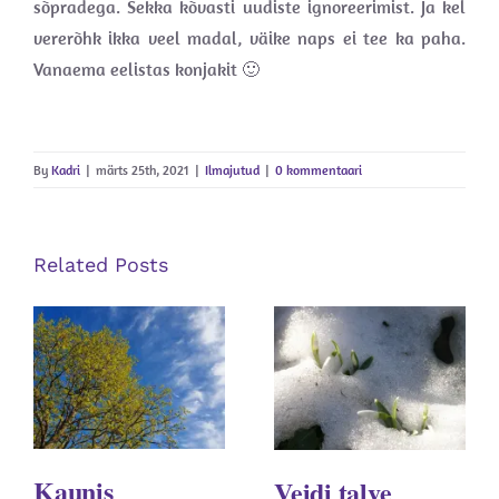
sõpradega. Sekka kõvasti uudiste ignoreerimist. Ja kel
vererõhk ikka veel madal, väike naps ei tee ka paha.
Vanaema eelistas konjakit 🙂
By
Kadri
|
märts 25th, 2021
|
Ilmajutud
|
0 kommentaari
Related Posts
Kaunis
Veidi talve