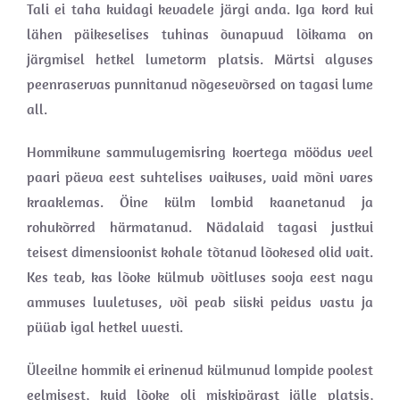
Tali ei taha kuidagi kevadele järgi anda. Iga kord kui
lähen päikeselises tuhinas õunapuud lõikama on
järgmisel hetkel lumetorm platsis. Märtsi alguses
peenraservas punnitanud nõgesevõrsed on tagasi lume
all.
Hommikune sammulugemisring koertega möödus veel
paari päeva eest suhtelises vaikuses, vaid mõni vares
kraaklemas. Öine külm lombid kaanetanud ja
rohukõrred härmatanud. Nädalaid tagasi justkui
teisest dimensioonist kohale tõtanud lõokesed olid vait.
Kes teab, kas lõoke külmub võitluses sooja eest nagu
ammuses luuletuses, või peab siiski peidus vastu ja
püüab igal hetkel uuesti.
Üleeilne hommik ei erinenud külmunud lompide poolest
eelmisest, kuid lõoke oli miskipärast jälle platsis,