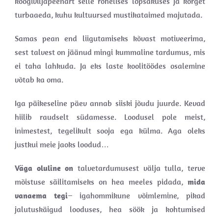
köögiviljapeenart selle rohelises lopsakuses ja kõrget
turbaaeda, kuhu kultuursed mustikataimed majutada.
Samas pean end liigutamiseks kõvast motiveerima,
sest talvest on jäänud mingi kummaline tardumus, mis
ei taha lahkuda. Ja eks laste koolitöödes osalemine
võtab ka oma.
Iga päikeseline päev annab siiski jõudu juurde. Kevad
hiilib raudselt südamesse. Loodusel pole meist,
inimestest, tegelikult sooja ega külma. Aga oleks
justkui meie jaoks loodud…
Väga oluline on
talvetardumusest välja tulla, terve
mõistuse säilitamiseks on hea meeles pidada,
mida
vanaema tegi
– igahommikune võimlemine, pikad
jalutuskäigud looduses, hea söök ja kohtumised