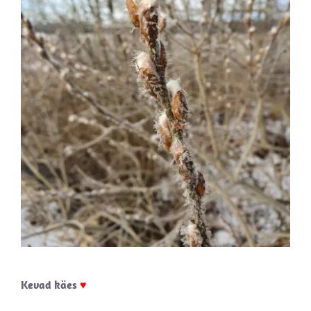
Kevad käes
♥