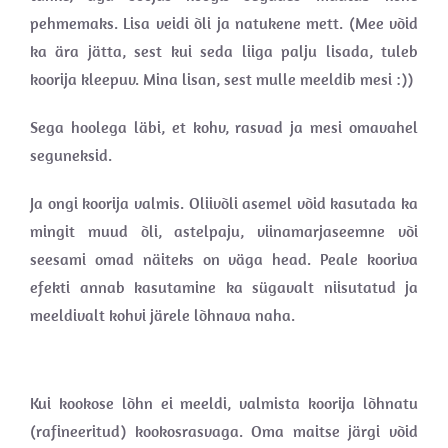
pehmemaks. Lisa veidi õli ja natukene mett. (Mee võid
ka ära jätta, sest kui seda liiga palju lisada, tuleb
koorija kleepuv. Mina lisan, sest mulle meeldib mesi :))
Sega hoolega läbi, et kohv, rasvad ja mesi omavahel
seguneksid.
Ja ongi koorija valmis. Oliivõli asemel võid kasutada ka
mingit muud õli, astelpaju, viinamarjaseemne või
seesami omad näiteks on väga head. Peale kooriva
efekti annab kasutamine ka sügavalt niisutatud ja
meeldivalt kohvi järele lõhnava naha.
Kui kookose lõhn ei meeldi, valmista koorija lõhnatu
(rafineeritud) kookosrasvaga. Oma maitse järgi võid