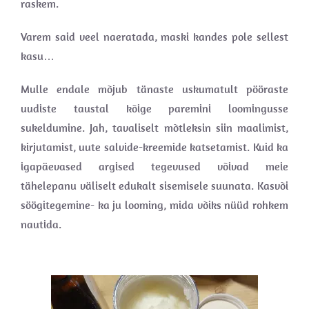
raskem.
Varem said veel naeratada, maski kandes pole sellest
kasu…
Mulle endale mõjub tänaste uskumatult pööraste
uudiste taustal kõige paremini loomingusse
sukeldumine. Jah, tavaliselt mõtleksin siin maalimist,
kirjutamist, uute salvide-kreemide katsetamist. Kuid ka
igapäevased argised tegevused võivad meie
tähelepanu väliselt edukalt sisemisele suunata. Kasvõi
söögitegemine- ka ju looming, mida võiks nüüd rohkem
nautida.