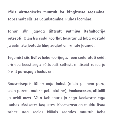
Päris aktuaalseks muutub ka kingituste tegemine
.
Täpsemalt siis ise valmistamine. Puhas looming.
Tahan siin jagada
lihtsalt valmiva kehakoorija
retsepti
. Olen ise seda koorijat kasutanud juba aastaid
ja eelmiste jõulude kingisaajad on rahule jäänud.
Tegemist siis
kohvi
kehakoorijaga. Teen seda alati veidi
erineva koostisega sõltuvalt sellest, milliseid rasvu ja
õlisid parasjagu kodus on.
Baasretseptis läheb vaja
kohvi
(mida peenem puru,
seda parem, maitse pole oluline),
kookosrasva
,
oliivõli
ja veidi
mett
. Võta kohvipuru ja sega kookosrasvaga
umbes võrdsetes kogustes. Kookosrasv on muidu üsna
tahke, aga soojas köögis segades muutub kohe