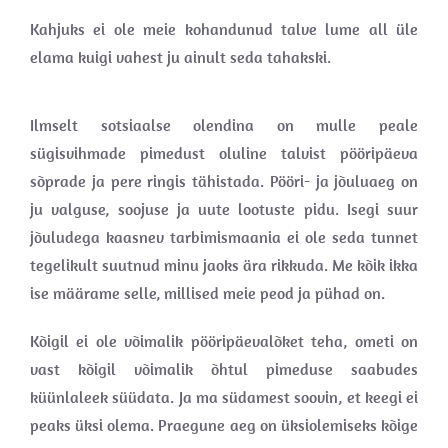
Kahjuks ei ole meie kohandunud talve lume all üle
elama kuigi vahest ju ainult seda tahakski.
Ilmselt sotsiaalse olendina on mulle peale
sügisvihmade pimedust oluline talvist pööripäeva
sõprade ja pere ringis tähistada. Pööri- ja jõuluaeg on
ju valguse, soojuse ja uute lootuste pidu. Isegi suur
jõuludega kaasnev tarbimismaania ei ole seda tunnet
tegelikult suutnud minu jaoks ära rikkuda. Me kõik ikka
ise määrame selle, millised meie peod ja pühad on.
Kõigil ei ole võimalik pööripäevalõket teha, ometi on
vast kõigil võimalik õhtul pimeduse saabudes
küünlaleek süüdata. Ja ma südamest soovin, et keegi ei
peaks üksi olema. Praegune aeg on üksiolemiseks kõige