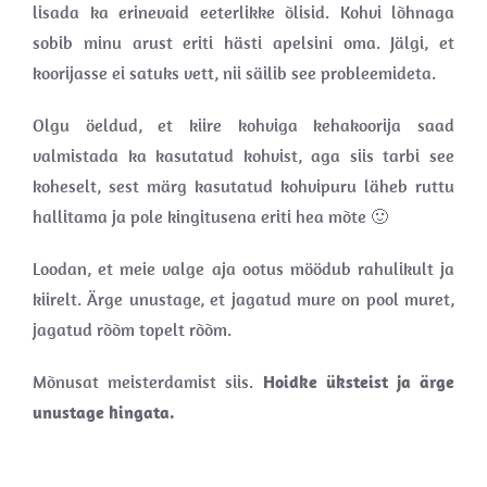
lisada ka erinevaid eeterlikke õlisid. Kohvi lõhnaga
sobib minu arust eriti hästi apelsini oma. Jälgi, et
koorijasse ei satuks vett, nii säilib see probleemideta.
Olgu öeldud, et kiire kohviga kehakoorija saad
valmistada ka kasutatud kohvist, aga siis tarbi see
koheselt, sest märg kasutatud kohvipuru läheb ruttu
hallitama ja pole kingitusena eriti hea mõte 🙂
Loodan, et meie valge aja ootus möödub rahulikult ja
kiirelt. Ärge unustage, et jagatud mure on pool muret,
jagatud rõõm topelt rõõm.
Mõnusat meisterdamist siis.
Hoidke üksteist ja ärge
unustage hingata.