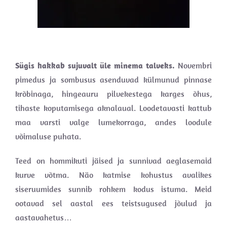
Sügis hakkab sujuvalt üle minema talveks.
Novembri
pimedus ja sombusus asenduvad külmunud pinnase
krõbinaga, hingeauru pilvekestega karges õhus,
tihaste koputamisega aknalaual. Loodetavasti kattub
maa varsti valge lumekorraga, andes loodule
võimaluse puhata.
Teed on hommikuti jäised ja sunnivad aeglasemaid
kurve võtma. Näo katmise kohustus avalikes
siseruumides sunnib rohkem kodus istuma. Meid
ootavad sel aastal ees teistsugused jõulud ja
aastavahetus…