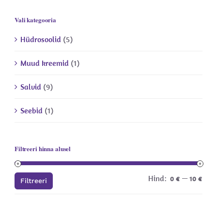
Vali kategooria
Hüdrosoolid
(5)
Muud kreemid
(1)
Salvid
(9)
Seebid
(1)
Filtreeri hinna alusel
Hind:
—
Min
Mak
0 €
10 €
Filtreeri
hind
hind