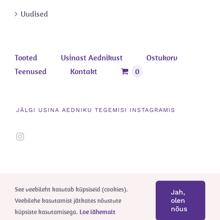
Uudised
Tooted
Usinast Aednikust
Ostukorv
Teenused
Kontakt
0
JÄLGI USINA AEDNIKU TEGEMISI INSTAGRAMIS
See veebileht kasutab küpsiseid (cookies).
Jah,
Veebilehe kasutamist jätkates nõustute
olen
nõus
küpsiste kasutamisega.
Loe lähemalt