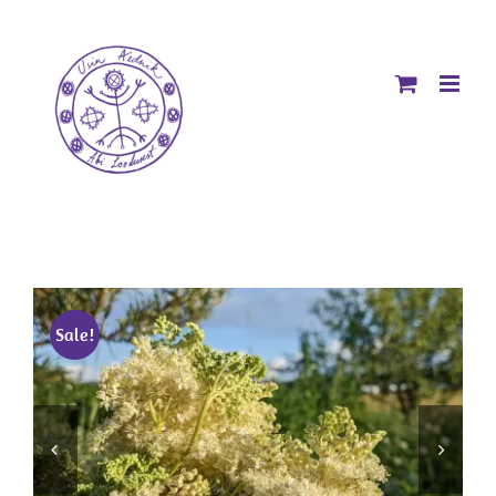
Skip
to
content
Sale!