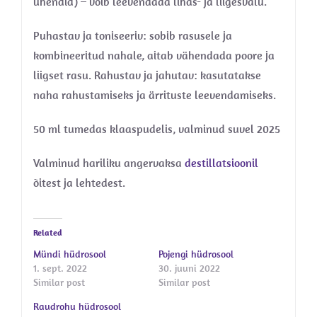
ühendid) – võib leevendada lihas- ja liigesvalu.
Puhastav ja toniseeriv: sobib rasusele ja
kombineeritud nahale, aitab vähendada poore ja
liigset rasu. Rahustav ja jahutav: kasutatakse
naha rahustamiseks ja ärrituste leevendamiseks.
50 ml tumedas klaaspudelis, valminud suvel 2025
Valminud hariliku angervaksa
destillatsioonil
õitest ja lehtedest.
Related
Mündi hüdrosool
Pojengi hüdrosool
1. sept. 2022
30. juuni 2022
Similar post
Similar post
Raudrohu hüdrosool