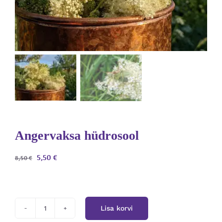
Angervaksa hüdrosool
Algne
Current
5,50
€
8,50
€
hind
price
oli:
is:
8,50 €.
5,50 €.
Lisa korvi
Angervaksa