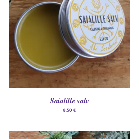
LISA KORVI
/
DETAILS
Saialille salv
8,50
€