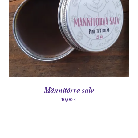
DETAILS
Männitõrva salv
10,00
€