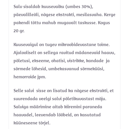
Salv sisaldab kuusevaiku (umbes 30%),
päevalilleõli, nõgese ekstrakti, mesilasvaha. Kerge
pakendi tõttu mahub mugavalt taskusse. Kogus
20 gr.
Kuusevaigul on tugev mikroobidevastane toime.
Ajalooliselt on sellega ravitud mädanevaid haavu,
põletusi, ekseeme, ohatisi, vistrikke, kandade ja
sõrmede lõhesid, umbekasvanud sõrmeküüsi,
hemorroide jpm.
Selle salvi sisse on lisatud ka nõgese ekstrakti, et
suurendada veelgi salvi põletikuvastast mõju.
Salviga määrimine aitab kiiremini paraneda
haavadel, leevendab lööbeid, on kasutatud
küüneseene tõrjel.