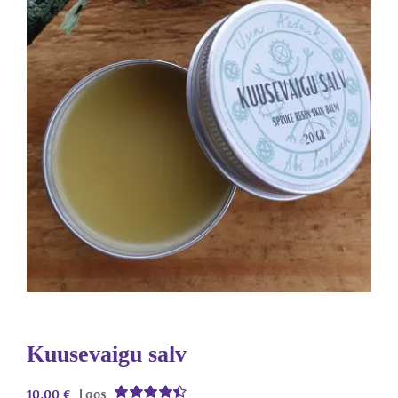
Kuusevaigu salv
10,00
€
Laos