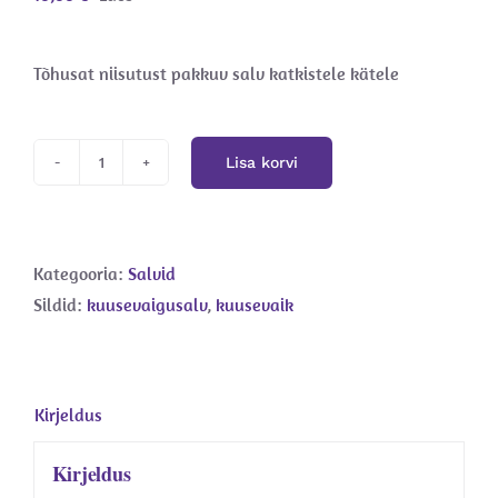
Hinnatud
2
4.50
/5
kliendi
Tõhusat niisutust pakkuv salv katkistele kätele
hinnangu
põhjal
Lisa korvi
Kuusevaigu
salv
kogus
Kategooria:
Salvid
Sildid:
kuusevaigusalv
,
kuusevaik
Kirjeldus
Kirjeldus