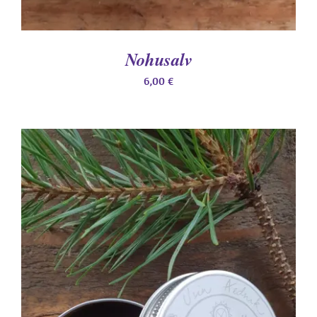
Nohusalv
6,00
€
LISA KORVI
/