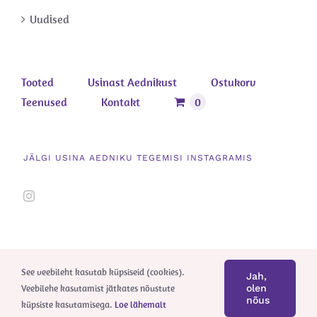
Uudised
Tooted
Usinast Aednikust
Ostukorv
Teenused
Kontakt
0
JÄLGI USINA AEDNIKU TEGEMISI INSTAGRAMIS
See veebileht kasutab küpsiseid (cookies).
Jah,
Veebilehe kasutamist jätkates nõustute
olen
nõus
küpsiste kasutamisega.
Loe lähemalt