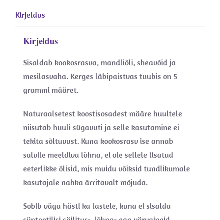
Kirjeldus
Kirjeldus
Sisaldab kookosrasva, mandliõli, sheavõid ja
mesilasvaha. Kerges läbipaistvas tuubis on 5
grammi määret.
Naturaalsetest koostisosadest määre huultele
niisutab huuli sügavuti ja selle kasutamine ei
tekita sõltuvust. Kuna kookosrasv ise annab
salvile meeldiva lõhna, ei ole sellele lisatud
eeterlikke õlisid, mis muidu võiksid tundlikumale
kasutajale nahka ärritavalt mõjuda.
Sobib väga hästi ka lastele, kuna ei sisalda
sünteetilisi säilitus-, lõhna- ega värvaineid.