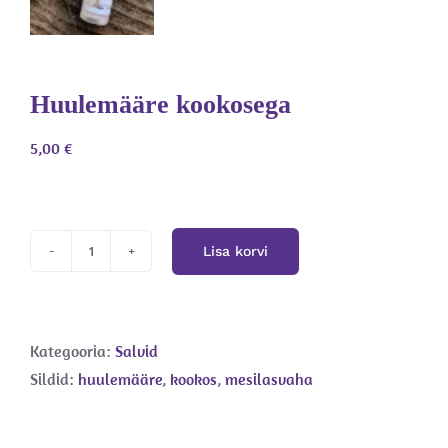
Huulemääre kookosega
5,00
€
Lisa korvi
Huulemääre
kookosega
kogus
Kategooria:
Salvid
Sildid:
huulemääre
,
kookos
,
mesilasvaha