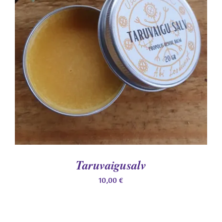
LISA KORVI
/
DETAILS
Taruvaigusalv
10,00
€