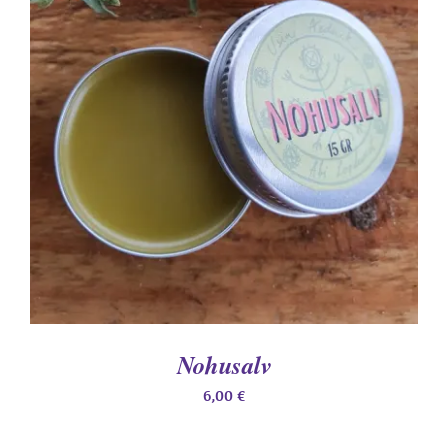
LISA KORVI
/
DETAILS
Nohusalv
6,00
€