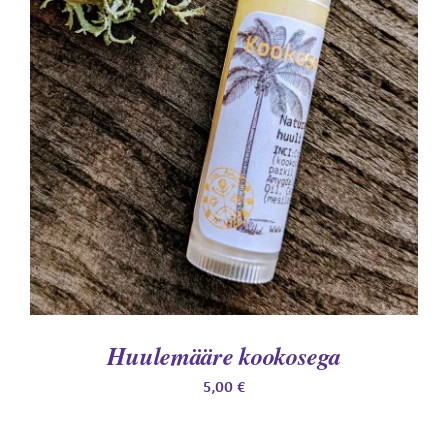
LISA KORVI
/
DETAILS
Huulemääre kookosega
5,00
€