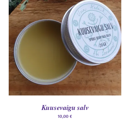
Hinnanguga
LISA KORVI
/
4.50
/ 5
DETAILS
Kuusevaigu salv
10,00
€