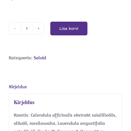
Lisa korvi
Saialille
salv
kogus
Kategooria:
Salvid
Kirjeldus
Kirjeldus
Koostis: Calendula officinalis ekstrakt saialilleõlis,
oliivõli, mesilasvaha, Lavendula angustifolia