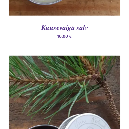
Kuusevaigu salv
10,00
€
LISA KORVI
/