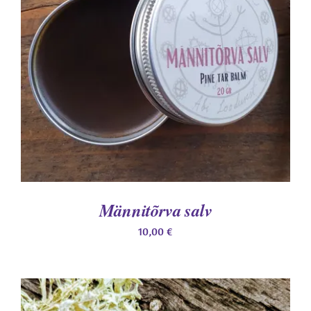
DETAILS
Männitõrva salv
10,00
€