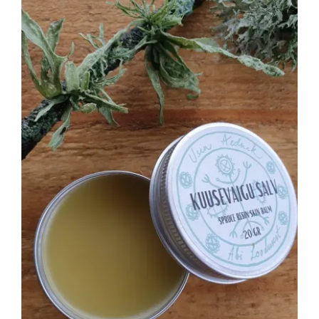
Hinnanguga
LISA KORVI
/
4.50
/ 5
DETAILS