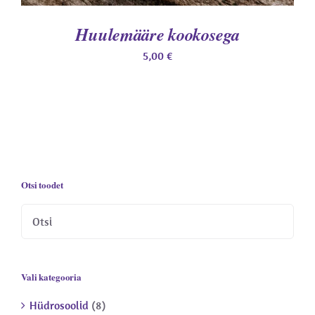
Huulemääre kookosega
5,00
€
Otsi toodet
Vali kategooria
Hüdrosoolid
(8)