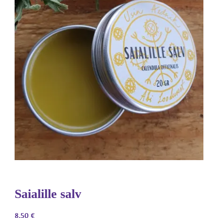
Saialille salv
8,50
€