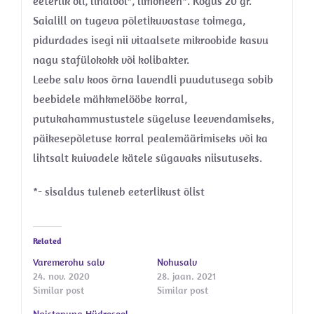
eeterlik õli, linalool*, limoneen*. Kogus 20 gr.
Saialill on tugeva põletikuvastase toimega,
pidurdades isegi nii vitaalsete mikroobide kasvu
nagu stafülokokk või kolibakter.
Leebe salv koos õrna lavendli puudutusega sobib
beebidele mähkmelööbe korral,
putukahammustustele sügeluse leevendamiseks,
päikesepõletuse korral pealemäärimiseks või ka
lihtsalt kuivadele kätele sügavaks niisutuseks.
*- sisaldus tuleneb eeterlikust õlist
Related
Varemerohu salv
Nohusalv
24. nov. 2020
28. jaan. 2021
Similar post
Similar post
Naistepuna Hüdrosool