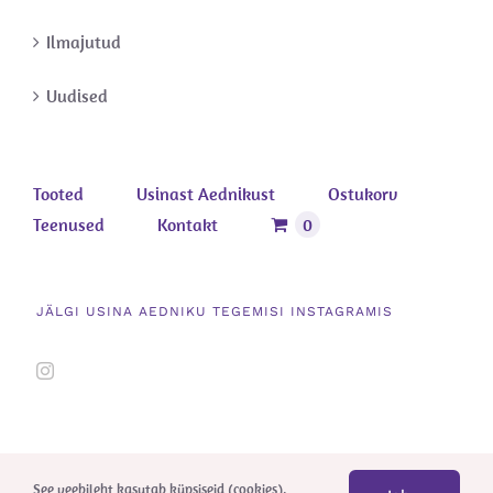
Ilmajutud
Uudised
Tooted
Usinast Aednikust
Ostukorv
Teenused
Kontakt
0
JÄLGI USINA AEDNIKU TEGEMISI INSTAGRAMIS
See veebileht kasutab küpsiseid (cookies).