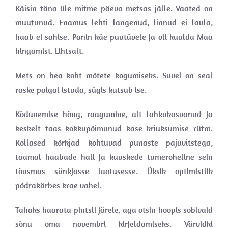
Käisin täna üle mitme päeva metsas jälle. Vaated on
muutunud. Enamus lehti langenud, linnud ei laula,
haab ei sahise. Panin käe puutüvele ja oli kuulda Maa
hingamist. Lihtsalt.
Mets on hea koht mõtete kogumiseks. Suvel on seal
raske paigal istuda, sügis kutsub ise.
Kõdunemise hõng, raagumine, alt lahkukasvanud ja
keskelt taas kokkupõimunud kase kriuksumise rütm.
Kollased kõrkjad kohtuvad punaste pajuvitstega,
taamal haabade hall ja kuuskede tumeroheline sein
tõusmas sünkjasse laotusesse. Üksik optimistlik
põdrakärbes krae vahel.
Tahaks haarata pintsli järele, aga otsin hoopis sobivaid
sõnu oma novembri kirjeldamiseks. Värvidki