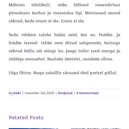
Mõistan täielikult, miks hiilivad novembrises
pimeduses kurbus ja masendus ligi. Meenuvad vanad
sõbrad, keda enam ei ole. Enam ei ole.
Seda rohkem tuleks hoida neid, kes on. Hoidke. Ja
hoidke iseend- tehke oma õhtud valgemaks, kutsuge
sõbrad külla või minge ise. Jooge tulist teed meega ja
rääkige omavahel. Kuulake üksteist, vaadake silma.
Liiga lihtne. Nagu saialille säravad õied porisel põllul.
By
Kadri
|
november 3rd, 2020
|
Ilmajutud
|
0 kommentaari
Related Posts