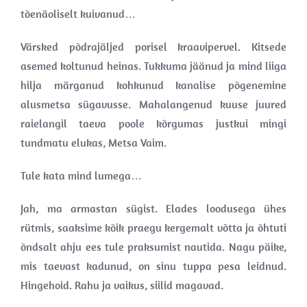
tõenäoliselt kuivanud…
Värsked põdrajäljed porisel kraavipervel. Kitsede
asemed koltunud heinas. Tukkuma jäänud ja mind liiga
hilja märganud kohkunud kanalise põgenemine
alusmetsa sügavusse. Mahalangenud kuuse juured
raielangil taeva poole kõrgumas justkui mingi
tundmatu elukas, Metsa Vaim.
Tule kata mind lumega…
Jah, ma armastan sügist. Elades loodusega ühes
rütmis, saaksime kõik praegu kergemalt võtta ja õhtuti
õndsalt ahju ees tule praksumist nautida. Nagu päike,
mis taevast kadunud, on sinu tuppa pesa leidnud.
Hingehoid. Rahu ja vaikus, siilid magavad.