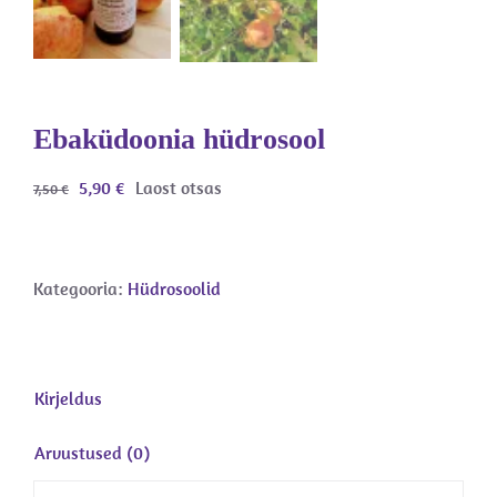
Ebaküdoonia hüdrosool
Algne
Current
5,90
€
Laost otsas
7,50
€
hind
price
oli:
is:
7,50 €.
5,90 €.
Kategooria:
Hüdrosoolid
Kirjeldus
Arvustused (0)