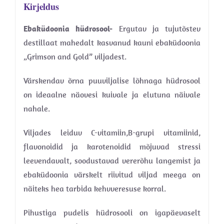
Kirjeldus
Ebaküdoonia hüdrosool-
Ergutav ja tujutõstev
destillaat mahedalt kasvanud kauni ebaküdoonia
„Grimson and Gold” viljadest.
Värskendav õrna puuviljalise lõhnaga hüdrosool
on ideaalne näovesi kuivale ja elutuna näivale
nahale.
Viljades leiduv C-vitamiin,B-grupi vitamiinid,
flavonoidid ja karotenoidid mõjuvad stressi
leevendavalt, soodustavad vererõhu langemist ja
ebaküdoonia värskelt riivitud viljad meega on
näiteks hea tarbida kehvveresuse korral.
Pihustiga pudelis hüdrosooli on igapäevaselt