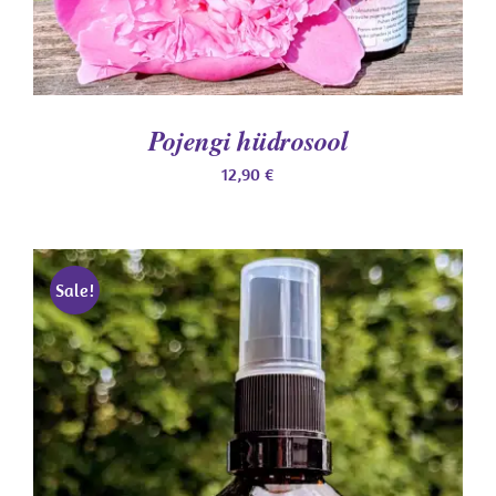
Pojengi hüdrosool
12,90
€
Sale!