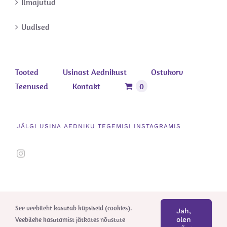
Ilmajutud
Uudised
Tooted
Usinast Aednikust
Ostukorv
Teenused
Kontakt
0
JÄLGI USINA AEDNIKU TEGEMISI INSTAGRAMIS
See veebileht kasutab küpsiseid (cookies).
Jah,
Veebilehe kasutamist jätkates nõustute
olen