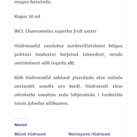
mugav kasutada.
Kogus 50 ml
INCI: Chaenomeles superba fruit water
Hüdrosoolid saadakse aurdestillatsiooni käigus
puhtast loodusest korjatud taimedest, nende
valmimisest võib lugeda
siit.
Kõik hüdrosoolid sobivad piserdada otse nahale
vastavalt soovile arv kordi. Hüdrosooli sisse
võtmiseks soovitan seda lahjendada 1 lusikatäis
tassis jahedas allikavees.
Related
Mündi hüdrosool
Naistepuna Hüdrosool