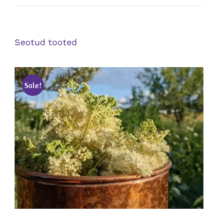
Seotud tooted
Sale!
LISA KORVI
/
DETAILS