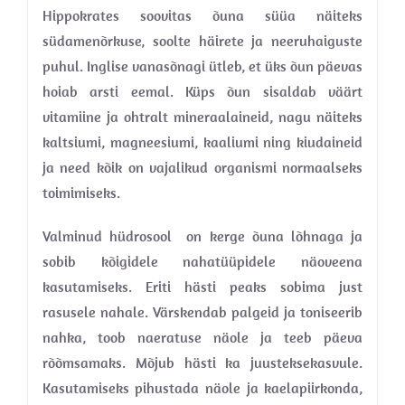
Hippokrates soovitas õuna süüa näiteks
südamenõrkuse, soolte häirete ja neeruhaiguste
puhul. Inglise vanasõnagi ütleb, et üks õun päevas
hoiab arsti eemal. Küps õun sisaldab väärt
vitamiine ja ohtralt mineraalaineid, nagu näiteks
kaltsiumi, magneesiumi, kaaliumi ning kiudaineid
ja need kõik on vajalikud organismi normaalseks
toimimiseks.
Valminud hüdrosool on kerge õuna lõhnaga ja
sobib kõigidele nahatüüpidele näoveena
kasutamiseks. Eriti hästi peaks sobima just
rasusele nahale. Värskendab palgeid ja toniseerib
nahka, toob naeratuse näole ja teeb päeva
rõõmsamaks. Mõjub hästi ka juusteksekasvule.
Kasutamiseks pihustada näole ja kaelapiirkonda,