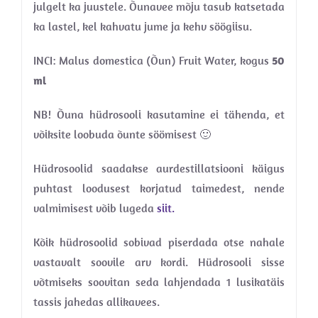
julgelt ka juustele. Õunavee mõju tasub katsetada
ka lastel, kel kahvatu jume ja kehv söögiisu.
INCI: Malus domestica (Õun) Fruit Water, kogus
50
ml
NB! Õuna hüdrosooli kasutamine ei tähenda, et
võiksite loobuda õunte söömisest 🙂
Hüdrosoolid saadakse aurdestillatsiooni käigus
puhtast loodusest korjatud taimedest, nende
valmimisest võib lugeda
siit.
Kõik hüdrosoolid sobivad piserdada otse nahale
vastavalt soovile arv kordi. Hüdrosooli sisse
võtmiseks soovitan seda lahjendada 1 lusikatäis
tassis jahedas allikavees.