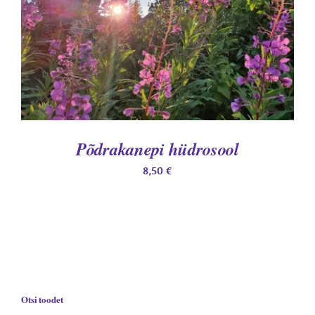
LISA KORVI
/
DETAILS
Põdrakanepi hüdrosool
8,50
€
Otsi toodet