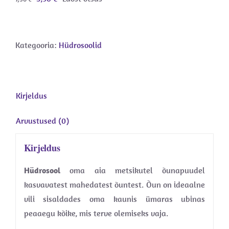
hind
price
oli:
is:
7,50 €.
5,90 €.
Kategooria:
Hüdrosoolid
Kirjeldus
Arvustused (0)
Kirjeldus
Hüdrosool
oma aia metsikutel õunapuudel
kasvavatest mahedatest õuntest. Õun on ideaalne
vili sisaldades oma kaunis ümaras ubinas
peaaegu kõike, mis terve olemiseks vaja.