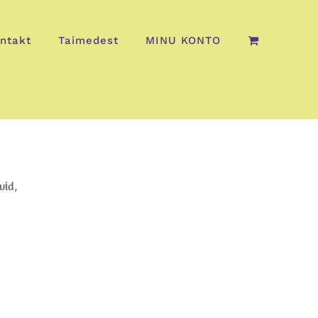
ntakt
Taimedest
MINU KONTO
vid,