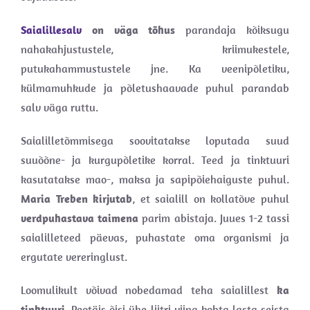
Saialillesalv
on väga tõhus
parandaja kõiksugu
nahakahjustustele, kriimukestele,
putukahammustustele jne. Ka veenipõletiku,
külmamuhkude ja põletushaavade puhul parandab
salv väga ruttu.
Saialilletõmmisega soovitatakse loputada suud
suuõõne- ja kurgupõletike korral. Teed ja tinktuuri
kasutatakse mao-, maksa ja sapipõiehaiguste puhul.
Maria Treben kirjutab
, et saialill on kollatõve puhul
verdpuhastava taimena
parim abistaja. Juues 1-2 tassi
saialilleteed päevas, puhastate oma organismi ja
ergutate vereringlust.
Loomulikult võivad nobedamad teha saialillest
ka
tinktuuri
. Peotäis õisi ühe liitri viina kohta lasta seista