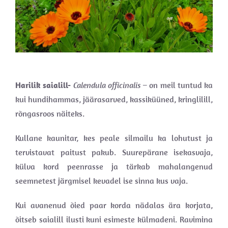
Harilik saialill-
Calendula officinalis –
on meil tuntud ka
kui hundihammas, jäärasarved, kassiküüned, kringlilill,
rõngasroos näiteks.
Kullane kaunitar, kes peale silmailu ka lohutust ja
tervistavat paitust pakub. Suurepärane isekasvaja,
külva kord peenrasse ja tärkab mahalangenud
seemnetest järgmisel kevadel ise sinna kus vaja.
Kui avanenud õied paar korda nädalas ära korjata,
õitseb saialill ilusti kuni esimeste külmadeni. Ravimina