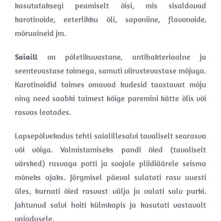
kasutataksegi peamiselt õisi, mis sisaldavad
karotinoide, eeterlikku õli, saponiine, flavonoide,
mõruaineid jm.
Saiaill
on põletikuvastane, antibakteriaalne ja
seentevastase toimega, samuti viirustevastase mõjuga.
Karotinoidid taimes omavad kudesid taastavat mõju
ning need saabki taimest kõige paremini kätte õlis või
rasvas leotades.
Lapsepõlvekodus tehti saialillesalvi tavaliselt searasva
või võiga. Valmistamiseks pandi õied (tavaliselt
värsked) rasvaga potti ja soojale pliidiäärele seisma
mõneks ajaks. Järgmisel päeval sulatati rasv uuesti
üles, kurnati õied rasvast välja ja valati salv purki.
Jahtunud salvi hoiti külmkapis ja kasutati vastavalt
vajadusele.