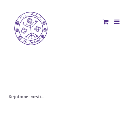
Skip
to
content
Kirjutame varsti...