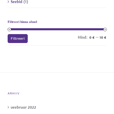
Seebid
(1)
Filtreeri hinna alusel
Hind:
—
Min
Mak
0 €
10 €
Filtreeri
hind
hind
ARHIIV
veebruar 2022