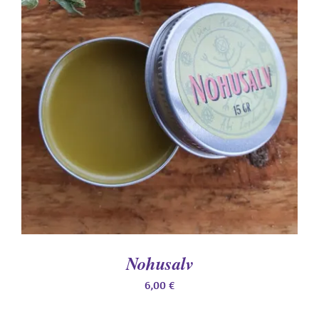
LISA KORVI
/
DETAILS
Nohusalv
6,00
€