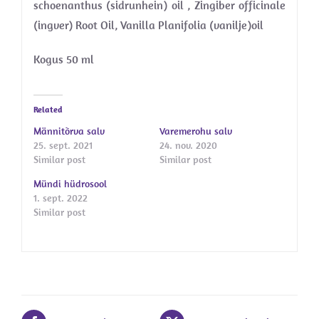
schoenanthus (sidrunhein) oil , Zingiber officinale
(ingver) Root Oil, Vanilla Planifolia (vanilje)oil
Kogus 50 ml
Related
Männitõrva salv
Varemerohu salv
25. sept. 2021
24. nov. 2020
Similar post
Similar post
Mündi hüdrosool
1. sept. 2022
Similar post