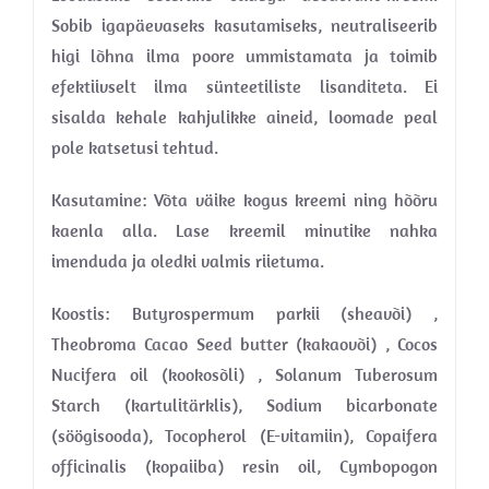
Sobib igapäevaseks kasutamiseks, neutraliseerib
higi lõhna ilma poore ummistamata ja toimib
efektiivselt ilma sünteetiliste lisanditeta. Ei
sisalda kehale kahjulikke aineid, loomade peal
pole katsetusi tehtud.
Kasutamine: Võta väike kogus kreemi ning hõõru
kaenla alla. Lase kreemil minutike nahka
imenduda ja oledki valmis riietuma.
Koostis: Butyrospermum parkii (sheavõi) ,
Theobroma Cacao Seed butter (kakaovõi) , Cocos
Nucifera oil (kookosõli) , Solanum Tuberosum
Starch (kartulitärklis), Sodium bicarbonate
(söögisooda), Tocopherol (E-vitamiin), Copaifera
officinalis (kopaiiba) resin oil, Cymbopogon