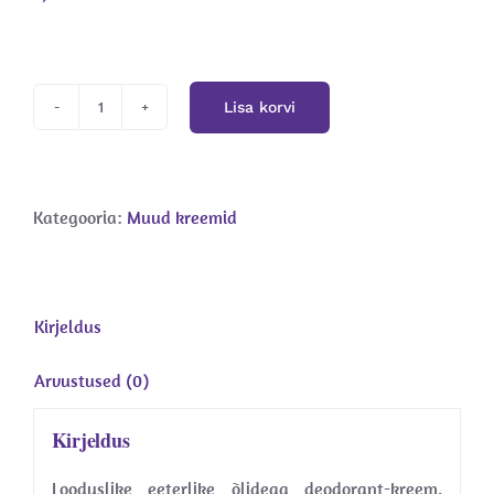
Lisa korvi
Deo
kreem
kogus
Kategooria:
Muud kreemid
Kirjeldus
Arvustused (0)
Kirjeldus
Looduslike eeterlike õlidega deodorant-kreem.