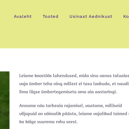
Avaleht
Tooted
Usinast Aednikust
Ko
Leiame koostöös lahendused, mida sinu vanas taluaia
vaja ümber teha ning millest ei tasu loobuda, et naudi
ilma liigse ümbertegemiseta oma aia aastaringi.
Anname nõu tarbeaia rajamisel, vaatame, milliseid
viljapuid on võimalik päästa, leiame vajalikud taimed 
ka kõige suurema rohu seest.