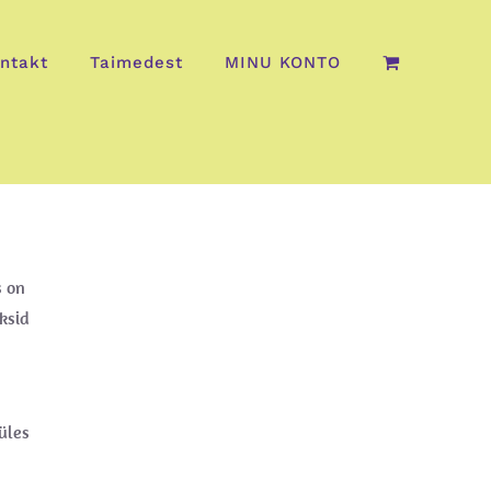
ntakt
Taimedest
MINU KONTO
s on
ksid
üles